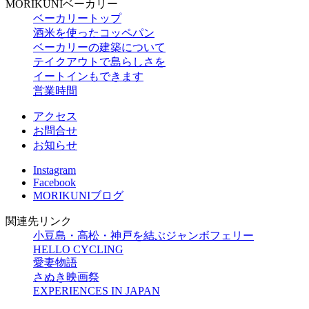
MORIKUNIベーカリー
ベーカリートップ
酒米を使ったコッペパン
ベーカリーの建築について
テイクアウトで島らしさを
イートインもできます
営業時間
アクセス
お問合せ
お知らせ
Instagram
Facebook
MORIKUNIブログ
関連先リンク
小豆島・高松・神戸を結ぶジャンボフェリー
HELLO CYCLING
愛妻物語
さぬき映画祭
EXPERIENCES IN JAPAN