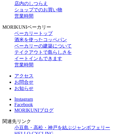
店内のしつらえ
ショップでのお買い物
営業時間
MORIKUNIベーカリー
ベーカリートップ
酒米を使ったコッペパン
ベーカリーの建築について
テイクアウトで島らしさを
イートインもできます
営業時間
アクセス
お問合せ
お知らせ
Instagram
Facebook
MORIKUNIブログ
関連先リンク
小豆島・高松・神戸を結ぶジャンボフェリー
HELLO CYCLING