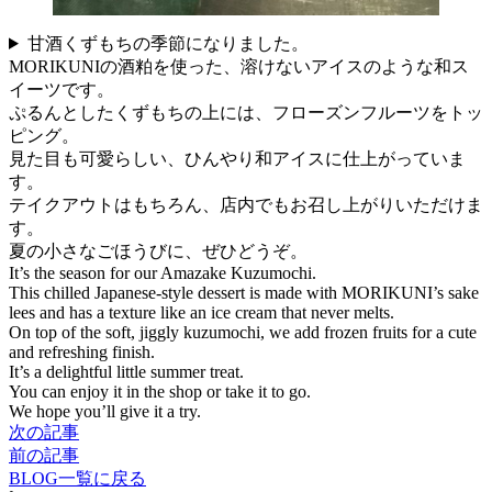
甘酒くずもちの季節になりました。
MORIKUNIの酒粕を使った、溶けないアイスのような和ス
イーツです。
ぷるんとしたくずもちの上には、フローズンフルーツをトッ
ピング。
見た目も可愛らしい、ひんやり和アイスに仕上がっていま
す。
テイクアウトはもちろん、店内でもお召し上がりいただけま
す。
夏の小さなごほうびに、ぜひどうぞ。
It’s the season for our Amazake Kuzumochi.
This chilled Japanese-style dessert is made with MORIKUNI’s sake
lees and has a texture like an ice cream that never melts.
On top of the soft, jiggly kuzumochi, we add frozen fruits for a cute
and refreshing finish.
It’s a delightful little summer treat.
You can enjoy it in the shop or take it to go.
We hope you’ll give it a try.
次の記事
前の記事
BLOG一覧に戻る