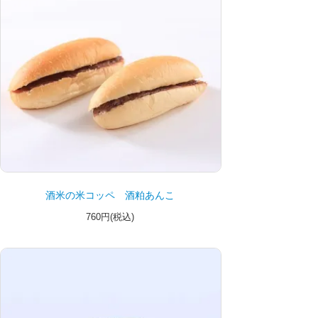
酒米の米コッペ 酒粕あんこ
760円(税込)