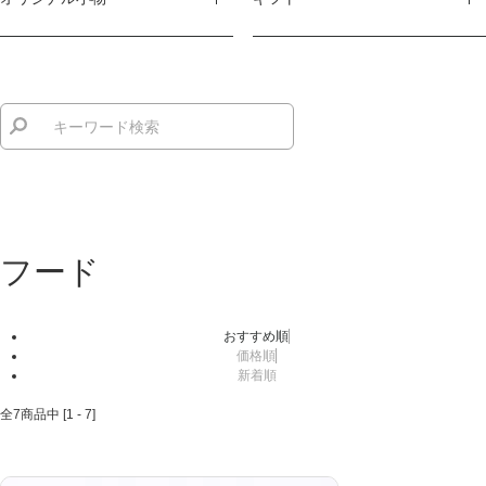
フード
おすすめ順
価格順
新着順
全
7
商品中 [
1
-
7
]