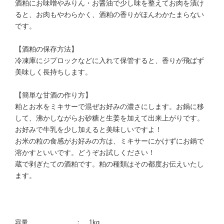
酒粕にお味噌やみりん・お醤油で少し味を整えてお肉を漬け
ると、お肉もやわらかく、酒粕の香りがほんわかたまらない
です。
【酒粕の保存方法】
冷凍庫にジプロックなどに入れて保管すると、香りが飛ばず
美味しく長持ちします。
【簡単な甘酒の作り方】
粕とお水をミキサーで混ぜお好みの濃さにします。お鍋に移
して、沸かしながらお砂糖と生姜を加えて出来上がりです。
お好みで牛乳を少し加えると美味しいですよ！
お米の粒の食感がお好みの方は、ミキサーにかけずにお鍋で
溶かすといいです。どうぞお試しください！
蔵で剥ぎたての酒粕です。粕の種類はその都度お伝えいたし
ます。
容量
1kg