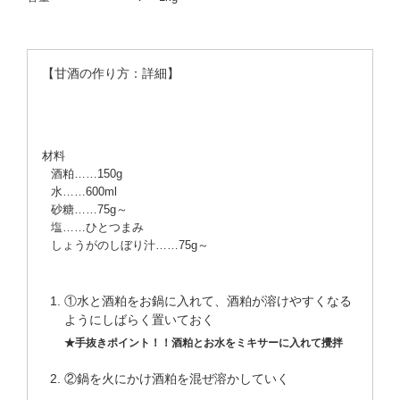
【甘酒の作り方：詳細】
材料
酒粕……150g
水……600ml
砂糖……75g～
塩……ひとつまみ
しょうがのしぼり汁……75g～
①水と酒粕をお鍋に入れて、酒粕が溶けやすくなる
ようにしばらく置いておく
手抜きポイント！！酒粕とお水をミキサーに入れて攪拌
②鍋を火にかけ酒粕を混ぜ溶かしていく