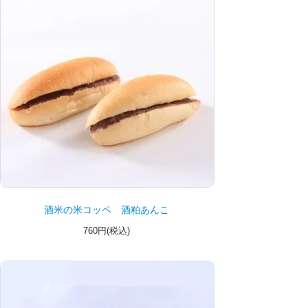
酒米の米コッペ 酒粕あんこ
760円(税込)