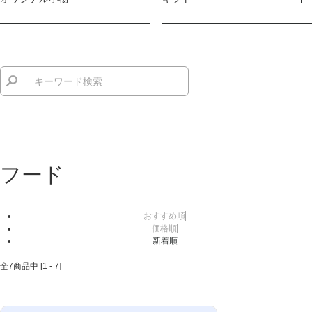
フード
おすすめ順
価格順
新着順
全
7
商品中 [
1
-
7
]