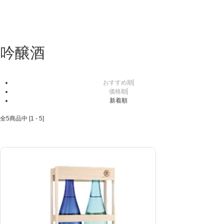
吟醸酒
おすすめ順
価格順
新着順
全
5
商品中 [
1
-
5
]