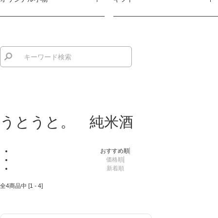
うとうと。 純米酒
おすすめ順
価格順
新着順
全
4
商品中 [
1
-
4
]