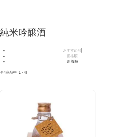
純米吟醸酒
おすすめ順
価格順
新着順
全
4
商品中 [
1
-
4
]