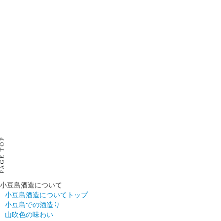
2025.01.01
商品価格改定のお知らせ
2023.02.20
SAKETIMESに紹介されました（日本語サイト）
[英訳資料はこちら]
小豆島酒造について
小豆島酒造についてトップ
小豆島での酒造り
山吹色の味わい